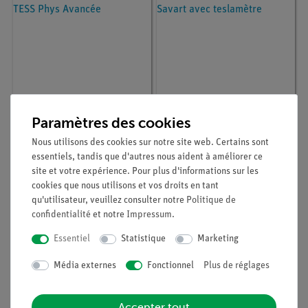
Article n° :
25269-88
Article n° :
P2430201
Paramètres des cookies
Kit étudiant
Champ magnétique de
Électromagnétisme,
bobines simples - Loi
Nous utilisons des cookies sur notre site web. Certains sont
digital, TESS Phys
de Biot-Savart avec
essentiels, tandis que d'autres nous aident à améliorer ce
Avancée
teslamètre
site et votre expérience. Pour plus d'informations sur les
cookies que nous utilisons et vos droits en tant
qu'utilisateur, veuillez consulter notre
Politique de
confidentialité
et notre
Impressum
.
Essentiel
Statistique
Marketing
Média externes
Fonctionnel
Plus de réglages
Accepter tout