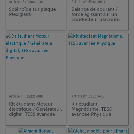
Article n° :
06409-00
Article n° :
P2410601
Solénoïde sur plaque
Balance de courant /
Plexiglas®
force agissant sur un
conducteur parcouru
par un courant (force
de Lorentz) avec
ampèremètre
Article n° :
15221-88D
Article n° :
25230-88
Kit étudiant Moteur
Kit étudiant
électrique / Générateur,
Magnétisme, TESS
digital, TESS avancée
avancée Physique
Physique