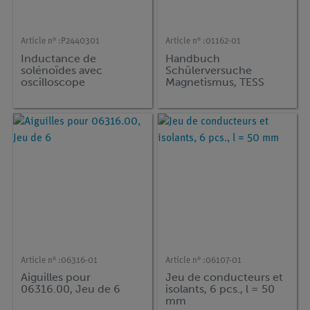
Article n° :
P2440301
Article n° :
01162-01
Inductance de
Handbuch
solénoïdes avec
Schülerversuche
oscilloscope
Magnetismus, TESS
advanced Physik, (en
allemand)
Article n° :
06316-01
Article n° :
06107-01
Aiguilles pour
Jeu de conducteurs et
06316.00, Jeu de 6
isolants, 6 pcs., l = 50
mm