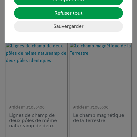
Article n° :
12947-00
Article n° :
P1085600
Refuser tout
Cobra SMARTsense 3-
Matériaux magnétiques
Axis Magnetic field -
et non magnétiquest
Sauvergarder
Capteur de mesure du
amagnétiques
champ magnétique sur
3 axes ±130 mT / ±5 mT
(Bluetooth + USB)
Article n° :
P1086400
Article n° :
P1086600
Lignes de champ de
Le champ magnétique
deux pôles de même
de la Terrestre
natureamp de deux
pôles identiques