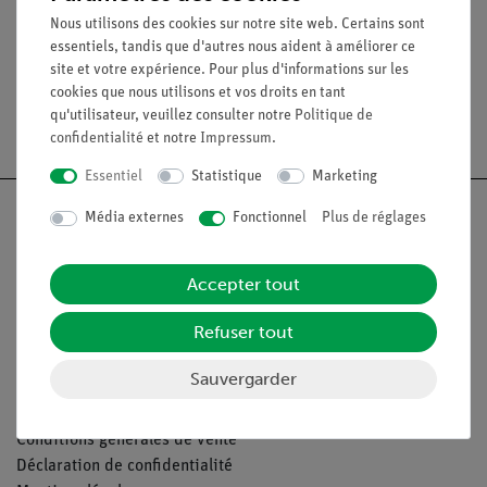
Verre :
d
= 4 mm.
Nous utilisons des cookies sur notre site web. Certains sont
essentiels, tandis que d'autres nous aident à améliorer ce
site et votre expérience. Pour plus d'informations sur les
cookies que nous utilisons et vos droits en tant
qu'utilisateur, veuillez consulter notre
Politique de
Livraison gratuite à partir de 300,- €.
confidentialité
et notre
Impressum
.
Essentiel
Statistique
Marketing
Média externes
Fonctionnel
Plus de réglages
Nach oben
Accepter tout
Refuser tout
Légal
Sauvergarder
Contact
Conditions générales de vente
Déclaration de confidentialité