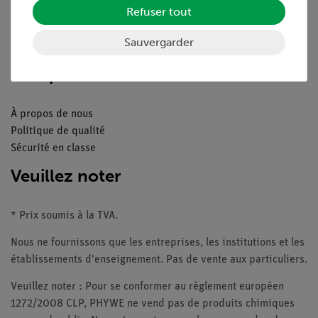
Refuser tout
Catalogue
Webinaires et vidéos
Sauvergarder
Contacte service client
Companie
À propos de nous
Politique de qualité
Sécurité en classe
Veuillez noter
* Prix soumis à la TVA.
Nous ne fournissons que les entreprises, les institutions et les
établissements d'enseignement. Pas de vente aux particuliers.
Veuillez noter : Pour se conformer au règlement européen
1272/2008 CLP, PHYWE ne vend pas de produits chimiques