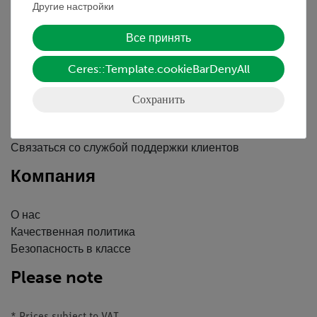
Другие настройки
Вводные данные
Обслуживание
Все принять
Ceres::Template.cookieBarDenyAll
Краткий обзор услуг
Скачать
Сохранить
Каталоги
Вебинары и Видео
Связаться со службой поддержки клиентов
Компания
О нас
Качественная политика
Безопасность в классе
Please note