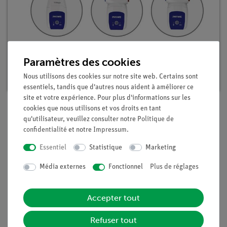
DEMO physique avancée Electromagnétisme
1, numérique
Paramètres des cookies
Article n°. 25573-88D | Type : Set
Nous utilisons des cookies sur notre site web. Certains sont
essentiels, tandis que d'autres nous aident à améliorer ce
site et votre expérience. Pour plus d'informations sur les
cookies que nous utilisons et vos droits en tant
qu'utilisateur, veuillez consulter notre
Politique de
Description
confidentialité
et notre
Impressum
.
Essentiel
Statistique
Marketing
Principe
Média externes
Fonctionnel
Plus de réglages
Un ensemble moteur stable avec des bobines d'induit, un
collecteur et des balais de contact est placé sur un grand
Accepter tout
aimant en U. Cela crée un modèle de moteur électrique avec
un aimant permanent dont les propriétés peuvent être
Refuser tout
étudiées. Cela crée un modèle de moteur électrique avec un