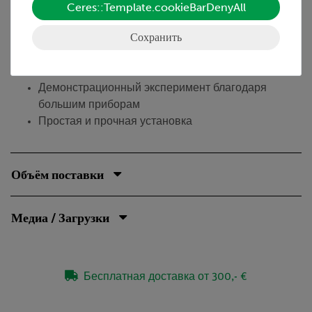
образом, создается модель электродвигателя с
Ceres::Template.cookieBarDenyAll
постоянным магнитом, свойства которого можно
изучать.
Сохранить
Преимущества
Демонстрационный эксперимент благодаря
большим приборам
Простая и прочная установка
Объём поставки
Медиа / Загрузки
Бесплатная доставка от 300,- €