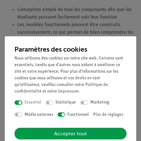
Conception simple de tous les composants afin que les
étudiants puissent facilement voir leur fonction
Les modèles fonctionnels peuvent être construits
successivement, ce qui permet de bien comprendre les
relations fonctionnelles des différents composants entre
eux.
Paramètres des cookies
Aucun outil nécessaire
Nous utilisons des cookies sur notre site web. Certains sont
Description de l'expérience spécialement
essentiels, tandis que d'autres nous aident à améliorer ce
compréhensible et préparée de manière didactique
site et votre expérience. Pour plus d'informations sur les
(pertinence pour la vie quotidienne, etc.), y compris les
cookies que nous utilisons et vos droits en tant
qu'utilisateur, veuillez consulter notre
Politique de
questions de protocole.
confidentialité
et notre
Impressum
.
L'enseignement orienté vers l'avenir : Intégration dans
les cours de sciences numériques avec des tablettes ou
Essentiel
Statistique
Marketing
des smartphones.
Média externes
Fonctionnel
Plus de réglages
Augmentation de la motivation des étudiants grâce à
l'utilisation de la mesure intuitiveAPP.
Augmentation de la compétence médiatique.
Accepter tout