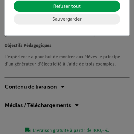
Objectifs
Refuser tout
Dans cette expérience, les élèves doivent construire et
Sauvergarder
examiner la dynamo classique (de bicyclette). À cette fin, ils
doivent construire trois types différents de ce type de
générateur et en déterminer les caractéristiques.
Objectifs Pédagogiques
L'expérience a pour but de montrer aux élèves le principe
d'un générateur d'électricité à l'aide de trois exemples.
Contenu de livraison
Médias / Téléchargements
Livraison gratuite à partir de 300,- €.