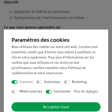
Objectifs
Optimiser le COR et sa correction
Optimisation de l'inclinaison et correction
Ce que vous pouvez apprendre sur
Alignement du détecteur
Paramètres des cookies
Axe de rotation
Nous utilisons des cookies sur notre site web. Certains sont
Inclinaison
essentiels, tandis que d'autres nous aident à améliorer ce
site et votre expérience. Pour plus d'informations sur les
cookies que nous utilisons et vos droits en tant
qu'utilisateur, veuillez consulter notre
Politique de
Contenu de livraison
confidentialité
et notre
Impressum
.
Essentiel
Statistique
Marketing
Médias / Téléchargements
Média externes
Fonctionnel
Plus de réglages
Accepter tout
Livraison gratuite à partir de 300,- €.