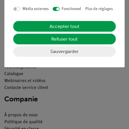
Média externes
Fonctionnel
Plus de réglages
Contact
Conditions générales de vente
Déclaration de confidentialité
Accepter tout
Mentions légales
Refuser tout
Service
Sauvergarder
Aperçu du service
Téléchargements
Catalogue
Webinaires et vidéos
Contacte service client
Companie
À propos de nous
Politique de qualité