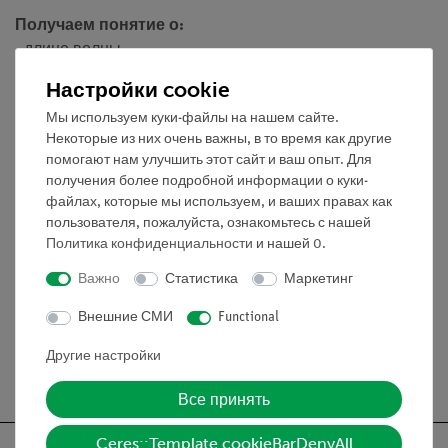
Получаем понятие о:
- длине волны
- фазе
Настройки cookie
- бипризме Френеля
Мы используем куки-файлы на нашем сайте.
- зеркале Френеля
Некоторые из них очень важны, в то время как другие
- мнимом источнике света
помогают нам улучшить этот сайт и ваш опыт. Для
получения более подробной информации о куки-
файлах, которые мы используем, и ваших правах как
Объём поставки
пользователя, пожалуйста, ознакомьтесь с нашей
Политика конфиденциальности
и нашей
0
.
Важно
Статистика
Маркетинг
Медиа / Загрузки
Внешние СМИ
Functional
Другие настройки
Бесплатная доставка от 300,- €
Все принять
Ceres::Template.cookieBarDenyAll