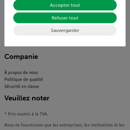
Service
Accepter tout
Refuser tout
Aperçu du service
Téléchargements
Sauvergarder
Catalogue
Webinaires et vidéos
Contacte service client
Companie
À propos de nous
Politique de qualité
Sécurité en classe
Veuillez noter
* Prix soumis à la TVA.
Nous ne fournissons que les entreprises, les institutions et les