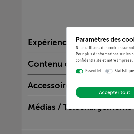
Paramètres des coo
Expériences
Nous utilisons des cookies sur not
Pour plus d'informations sur les c
confidentialité
et notre
Impress
Contenu de livraison
Essentiel
Statistique
Accessoires
Accepter tout
Médias / Téléchargements