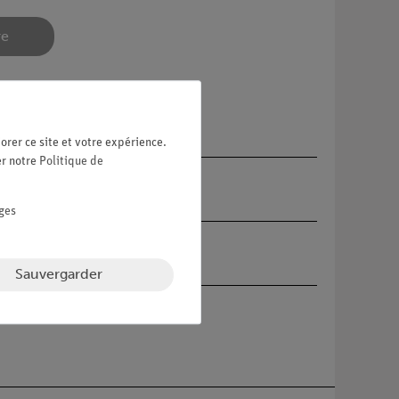
re
orer ce site et votre expérience.
er notre
Politique de
ges
Sauvergarder