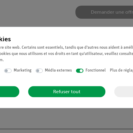
Demander une off
kies
re site web. Certains sont essentiels, tandis que d'autres nous aident à améli
ookies que nous utilisons et vos droits en tant qu'utilisateur, veuillez consult
um
.
Marketing
Média externes
Fonctionnel
Plus de régla
Refuser tout