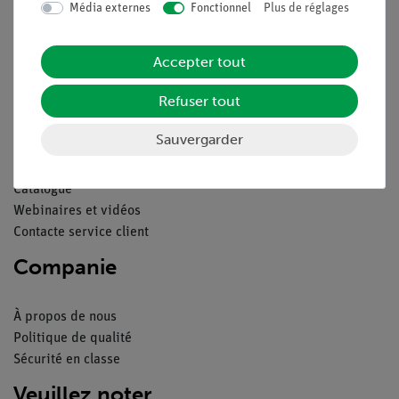
Média externes
Fonctionnel
Plus de réglages
Conditions générales de vente
Déclaration de confidentialité
Accepter tout
Mentions légales
Service
Refuser tout
Sauvergarder
Aperçu du service
Téléchargements
Catalogue
Webinaires et vidéos
Contacte service client
Companie
À propos de nous
Politique de qualité
Sécurité en classe
Veuillez noter