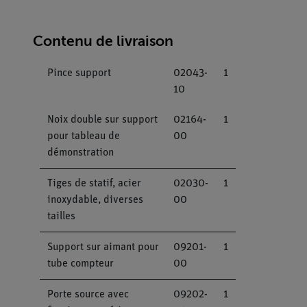
Contenu de livraison
Pince support
02043-
1
10
Noix double sur support
02164-
1
pour tableau de
00
démonstration
Tiges de statif, acier
02030-
1
inoxydable, diverses
00
tailles
Support sur aimant pour
09201-
1
tube compteur
00
Porte source avec
09202-
1