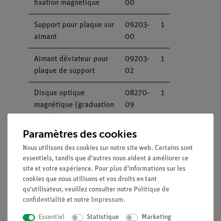
fixation magnétique
00
Support pour plaque sur
09203-
1
aimant
00
Aimant déviateur pour
09203-
1
plaque de support
02
Disque optique
08270-
1
magnétique (graduation
09
360°)
Paramètres des cookies
Tube compteur Geiger-
09005-
1
Nous utilisons des cookies sur notre site web. Certains sont
Mueller, 15 mm (type B)
00
essentiels, tandis que d'autres nous aident à améliorer ce
site et votre expérience. Pour plus d'informations sur les
Compteur Geiger-Müller
13609-
1
cookies que nous utilisons et vos droits en tant
99
qu'utilisateur, veuillez consulter notre
Politique de
confidentialité
et notre
Impressum
.
Tableau magnétique
02150-
1
Essentiel
Statistique
Marketing
avec support
00