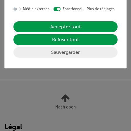
Média externes
Fonctionnel
Plus de réglages
Jeu de sources
09047-
1
radioactives
40
Accepter tout
Pince de table
02014-
2
Refuser tout
01
Sauvergarder
Nach oben
Légal