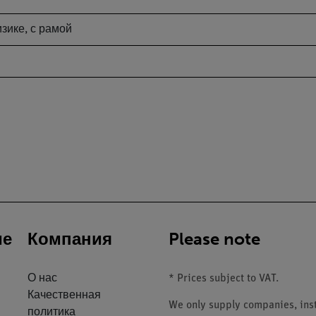
зике, с рамой
ие
Компания
Please note
О нас
* Prices subject to VAT.
Качественная
We only supply companies, insti
политика