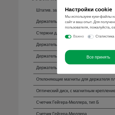
Настройки cookie
Штатив. зажим для малых деталей
Мы используем куки-файлы на
Держатель с зажимом для демонстрацио
сайт и ваш опыт. Для получе
пользователя, пожалуйста, о
Стержни для подставок, нержавеющая с
Важно
Статистика
Держатель для счетчика, с магнитным к
Держатель для источника, с магнитным 
Все принять
Держатель для пластинки, с магнитным 
Отклоняющие магниты для держателя пл
Оптический диск, с магнитным креплени
Счетчик Гейгера-Мюллера, тип Б
Счетчик Гейгера-Мюллера