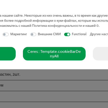
 нашем сайте. Некоторые из них очень важны, в то время как други
нной доски
ния более подробной информации о куки-файлах, которые мы исполь
знакомьтесь с нашей
Политика конфиденциальности
и нашей
0
.
таль, различные размеры
Маркетинг
Внешние СМИ
Functional
Другие нас
реплением
Ceres::Template.cookieBarDe
креплением
nyAll
креплением
астин, 2шт.
ем