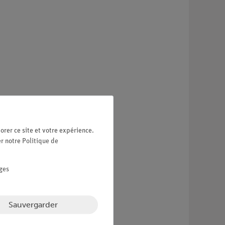
06033-00
1
17049-00
1
orer ce site et votre expérience.
er notre
Politique de
07505-03
1
ges
39105-45
1
39105-47
2
Sauvergarder
39135-00
1