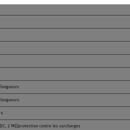
 longueurs
 longueurs
rs
C, 2 MΩprotection contre les surcharges