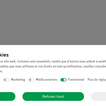
kies
re site web. Certains sont essentiels, tandis que d'autres nous aident à améli
ookies que nous utilisons et vos droits en tant qu'utilisateur, veuillez consult
um
.
Marketing
Média externes
Fonctionnel
Plus de régla
olaire, boîtier G1
polaire, boîtier G1
Refuser tout
A