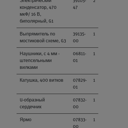
Электрический
39105-
2
конденсатор, 470
47
мкФ/ 16 В,
биполярный, G1
Выпрямитель по
39135-
1
мостиковой схеме, G3
00
Наушники, с 4 мм -
06811-
1
штепсельными
01
вилками
Катушка, 400 витков
07829-
1
01
U-образный
07832-
1
сердечник
00
Ярмо
07833-
1
00