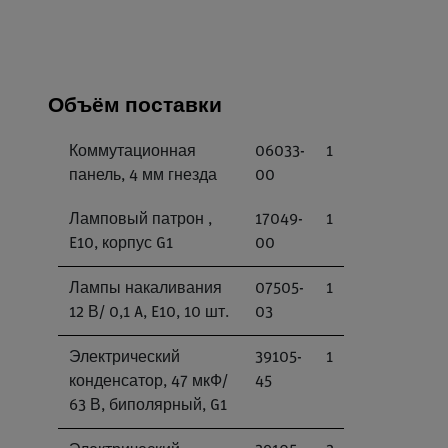
Объём поставки
Коммутационная
06033-
1
панель, 4 мм гнезда
00
Ламповый патрон ,
17049-
1
E10, корпус G1
00
Лампы накаливания
07505-
1
12 В/ 0,1 A, E10, 10 шт.
03
Электрический
39105-
1
конденсатор, 47 мкФ/
45
63 В, биполярный, G1