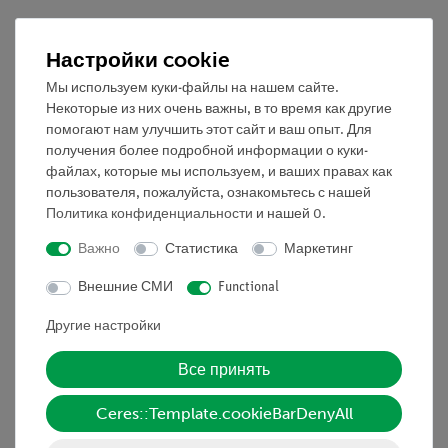
Зажимной винт
07834-
1
Настройки cookie
00
Мы используем куки-файлы на нашем сайте.
Некоторые из них очень важны, в то время как другие
Блок
39120-
3
помогают нам улучшить этот сайт и ваш опыт. Для
электропроводки, G1
00
получения более подробной информации о куки-
файлах, которые мы используем, и ваших правах как
Соединительный
07360-
2
пользователя, пожалуйста, ознакомьтесь с нашей
кабель, 32 А, красный,
01
Политика конфиденциальности
и нашей
0
.
различной длины
Важно
Статистика
Маркетинг
Соединительный
07361-
2
Внешние СМИ
Functional
кабель, 32 А, красный,
01
различной длины
Другие настройки
Соединительный
07361-
2
Все принять
кабель, 32 A, синий,
04
Ceres::Template.cookieBarDenyAll
различной длины