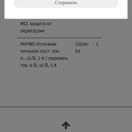
Сохранить
Аналоговый
07021-
1
мультиметр, 600 В
11
AC/DC, 10A AC/DC, 2
MΩ, защита от
перегрузки
PHYWE Источник
13506-
1
питания пост. ток:
93
0...12 В, 2 A / перемен.
ток: 6 В, 12 В, 5 A