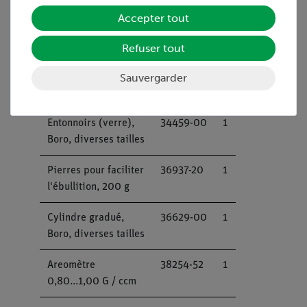
ballon
Accepter tout
Régulateur de
32286-93
1
Refuser tout
puissance, 230 V,
avec modulateur de
Sauvergarder
l'anglede phase
Entonnoirs (verre),
34459-00
1
Boro, diverses tailles
Pierres pour faciliter
36937-20
1
l'ébullition, 200 g
Cylindre gradué,
36629-00
1
Boro, diverses tailles
Areomètre
38254-52
1
0,80...1,00 G / ccm