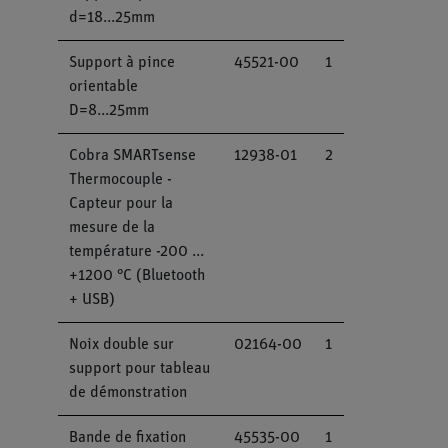
d=18...25mm
Support à pince
45521-00
1
orientable
D=8...25mm
Cobra SMARTsense
12938-01
2
Thermocouple -
Capteur pour la
mesure de la
température -200 ...
+1200 °C (Bluetooth
+ USB)
Noix double sur
02164-00
1
support pour tableau
de démonstration
Bande de fixation
45535-00
1