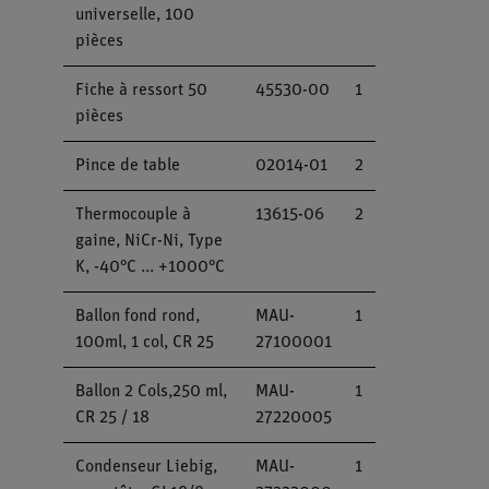
universelle, 100
pièces
Fiche à ressort 50
45530-00
1
pièces
Pince de table
02014-01
2
Thermocouple à
13615-06
2
gaine, NiCr-Ni, Type
K, -40°C ... +1000°C
Ballon fond rond,
MAU-
1
100ml, 1 col, CR 25
27100001
Ballon 2 Cols,250 ml,
MAU-
1
CR 25 / 18
27220005
Condenseur Liebig,
MAU-
1