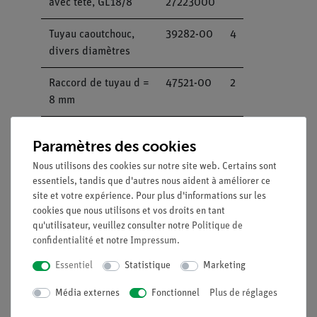
avec tête, GL18/8
27223000
Tuyau caoutchouc,
39282-00
4
divers diamètres
Raccord de tuyau d =
47521-00
2
8 mm
Collier de serrage,
40996-02
6
Paramètres des cookies
diam 8-16 mm, 1
pièce
Nous utilisons des cookies sur notre site web. Certains sont
essentiels, tandis que d'autres nous aident à améliorer ce
site et votre expérience. Pour plus d'informations sur les
Collier de serrage
40995-00
1
cookies que nous utilisons et vos droits en tant
pour tuyau de
qu'utilisateur, veuillez consulter notre
Politique de
diamètre 12-20 mm
confidentialité
et notre
Impressum
.
Chauffe-ballon pour
49542-93
1
Essentiel
Statistique
Marketing
ballon 250 ml, 230 V
Média externes
Fonctionnel
Plus de réglages
Pince pour chauffe-
49557-01
1