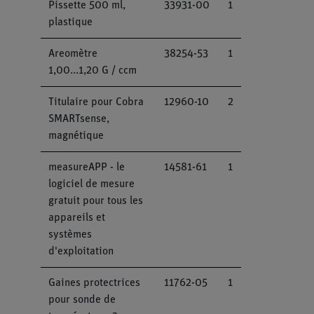
Pissette 500 ml,
33931-00
1
plastique
Areomètre
38254-53
1
1,00...1,20 G / ccm
Titulaire pour Cobra
12960-10
2
SMARTsense,
magnétique
measureAPP - le
14581-61
1
logiciel de mesure
gratuit pour tous les
appareils et
systèmes
d'exploitation
Gaines protectrices
11762-05
1
pour sonde de