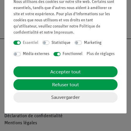
�
Nous utilisons des cookies sur notre site web. Certains sont
essentiels, tandis que d'autres nous aident à améliorer ce
site et votre expérience. Pour plus d'informations sur les
cookies que nous utilisons et vos droits en tant
qu'utilisateur, veuillez consulter notre
Politique de
confidentialité
et notre
Impressum
.
Essentiel
Statistique
Marketing
Média externes
Fonctionnel
Plus de réglages
Nach oben
Accepter tout
Légal
Refuser tout
Sauvergarder
Contact
Conditions générales de vente
Déclaration de confidentialité
Mentions légales