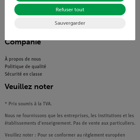
Téléchargements
Refuser tout
Catalogue
Webinaires et vidéos
Sauvergarder
Contacte service client
Companie
À propos de nous
Politique de qualité
Sécurité en classe
Veuillez noter
* Prix soumis à la TVA.
Nous ne fournissons que les entreprises, les institutions et les
établissements d'enseignement. Pas de vente aux particuliers.
Veuillez noter : Pour se conformer au règlement européen