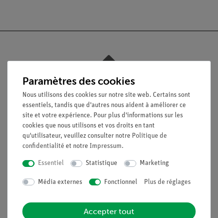
Nach oben
Paramètres des cookies
Nous utilisons des cookies sur notre site web. Certains sont
Légal
essentiels, tandis que d'autres nous aident à améliorer ce
site et votre expérience. Pour plus d'informations sur les
cookies que nous utilisons et vos droits en tant
Contact
qu'utilisateur, veuillez consulter notre
Politique de
confidentialité
et notre
Impressum
.
Conditions générales de vente
Déclaration de confidentialité
Essentiel
Statistique
Marketing
Mentions légales
Média externes
Fonctionnel
Plus de réglages
Service
Accepter tout
Aperçu du service