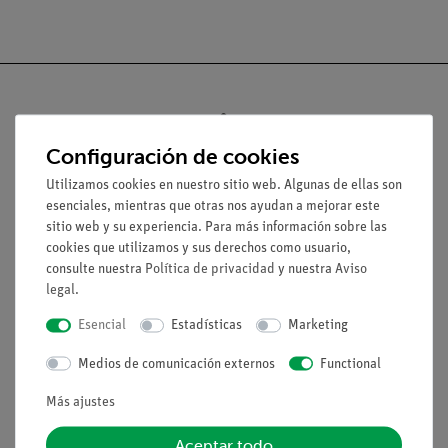
Configuración de cookies
Nach oben
Utilizamos cookies en nuestro sitio web. Algunas de ellas son
esenciales, mientras que otras nos ayudan a mejorar este
Aviso lega
sitio web y su experiencia. Para más información sobre las
cookies que utilizamos y sus derechos como usuario,
consulte nuestra
Política de privacidad
y nuestra
Aviso
Contacto
legal
.
Condiciones comerciales generales
Esencial
Estadísticas
Marketing
Declaración de privacidad
Pie de imprenta
Medios de comunicación externos
Functional
Servicio
Más ajustes
Aceptar todo
Resumen del servicio