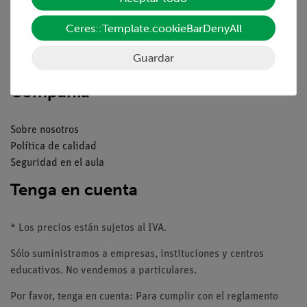
Descargas
Ceres::Template.cookieBarDenyAll
Catálogos
Seminarios web & vídeos
Guardar
Servicio al cliente
Compañía
Sobre nosotros
Política de calidad
Seguridad en el aula
Tenga en cuenta
* Los precios están sujetos al IVA.
Sólo suministramos a empresas, instituciones y centros
educativos. No vendemos a particulares.
Por favor, tenga en cuenta: Para cumplir con el reglamento