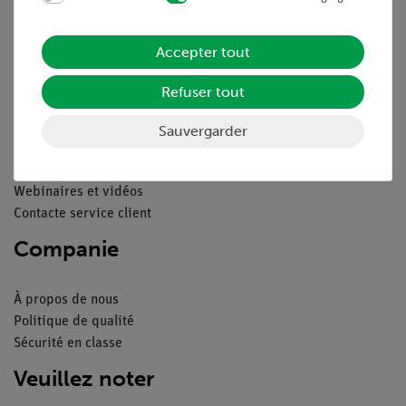
Déclaration de confidentialité
Mentions légales
Accepter tout
Service
Refuser tout
Aperçu du service
Sauvergarder
Téléchargements
Catalogue
Webinaires et vidéos
Contacte service client
Companie
À propos de nous
Politique de qualité
Sécurité en classe
Veuillez noter