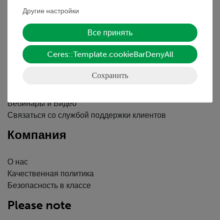
Декларация о конфиденциальности
Другие настройки
Вводные данные
Все принять
Обслуживание
Ceres::Template.cookieBarDenyAll
Краткий обзор услуг
Сохранить
Скачать
Каталоги
Вебинары и Видео
Связаться со службой поддержки клиентов
Компания
О нас
Качественная политика
Безопасность в классе
Please note