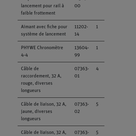
lancement pour rail à
00
faible frottement
Aimant avec fiche pour
11202-
1
système de lancement
14
PHYWE Chronomètre
13604-
1
4-4
99
Câble de
07363-
4
raccordement, 32 A,
01
rouge, diverses
longueurs
Câble de liaison, 32 A,
07363-
5
jaune, diverses
02
longueurs
Câble de liaison, 32 A,
07363-
5