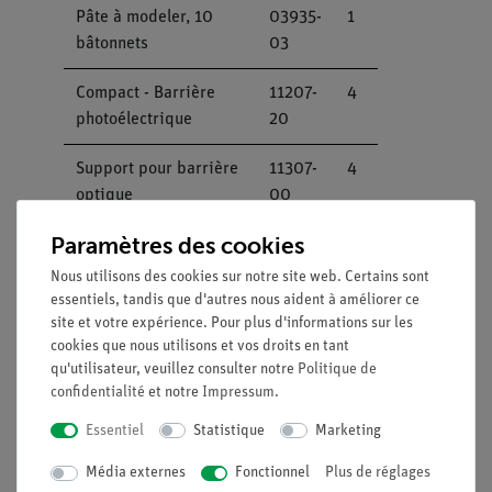
Pâte à modeler, 10
03935-
1
bâtonnets
03
Compact - Barrière
11207-
4
photoélectrique
20
Support pour barrière
11307-
4
optique
00
Paramètres des cookies
Poids (400g) pour
11306-
1
chariot
10
Nous utilisons des cookies sur notre site web. Certains sont
d'expérimentation
essentiels, tandis que d'autres nous aident à améliorer ce
site et votre expérience. Pour plus d'informations sur les
cookies que nous utilisons et vos droits en tant
Poids à fente, 10 g,
02205-
4
qu'utilisateur, veuillez consulter notre
Politique de
blanc
03
confidentialité
et notre
Impressum
.
Poids à fente, 50 g,
02206-
3
Essentiel
Statistique
Marketing
blanc
03
Média externes
Fonctionnel
Plus de réglages