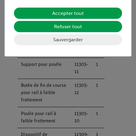
Poids à fente, 1 g, poli
03916-
20
00
Accepter tout
Porte-poids 1 g
02407-
1
Refuser tout
00
Sauvergarder
Fil de soie, l = 200 m
02412-
1
00
Support pour poulie
11305-
1
11
Butée de fin de course
11305-
1
pour rail à faible
12
frottement
Poulie pour rail à
11305-
1
faible frottement
10
Dispositif de
11309-
1