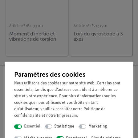
Article n° :
P2133101
Article n° :
P2131901
Moment d'inertie et
Lois du gyroscope à 3
vibrations de torsion
axes
Paramètres des cookies
Nous utilisons des cookies sur notre site web. Certains sont
essentiels, tandis que d'autres nous aident à améliorer ce
Nach oben
site et votre expérience. Pour plus d'informations sur les
cookies que nous utilisons et vos droits en tant
qu'utilisateur, veuillez consulter notre
Politique de
Légal
confidentialité
et notre
Impressum
.
Essentiel
Statistique
Marketing
Contact