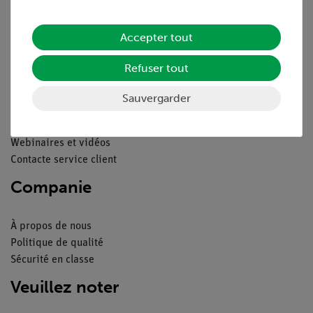
Déclaration de confidentialité
Mentions légales
Accepter tout
Service
Refuser tout
Aperçu du service
Sauvergarder
Téléchargements
Catalogue
Webinaires et vidéos
Contacte service client
Companie
À propos de nous
Politique de qualité
Sécurité en classe
Veuillez noter