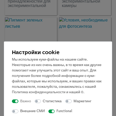
принадлежностей для
экспериментальной
экспериментальной
камеры
камеры
Настройки cookie
Мы используем куки-файлы на нашем сайте.
Некоторые из них очень важны, в то время как другие
помогают нам улучшить этот сайт и ваш опыт. Для
Кат.номер:
P8011900
Кат.номер:
P8011800
получения более подробной информации о куки-
Пигмент зеленых
Условия, необходимые
файлах, которые мы используем, и ваших правах как
листьев
для фотосинтеза
пользователя, пожалуйста, ознакомьтесь с нашей
Политика конфиденциальности
и нашей
0
.
Важно
Статистика
Маркетинг
Внешние СМИ
Functional