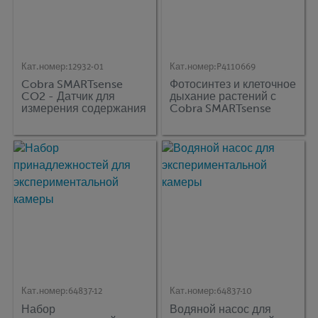
Кат.номер:
12932-01
Кат.номер:
P4110669
Cobra SMARTsense
Фотосинтез и клеточное
CO2 - Датчик для
дыхание растений с
измерения содержания
Cobra SMARTsense
углекислого газа в
воздухе 0 ... 100000
ppm (Bluetooth + USB)
Кат.номер:
64837-12
Кат.номер:
64837-10
Набор
Водяной насос для