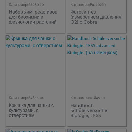
Кат.номер:
65980-10
Кат.номер:
P4110269
Набор хим. реактивов
Фотосинтез
для биохимии и
(измерением давления
физиологии растений
O2) c Cobra
SMARTsense
Кат.номер:
64835-00
Кат.номер:
01845-01
Крышка для чашки с
Handbuch
культурами, с
Schülerversuche
отверстием
Biologie, TESS
advanced Biologie, (на
немецком)