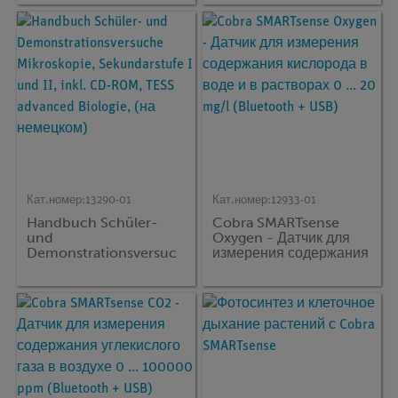
Кат.номер:
13290-01
Кат.номер:
12933-01
Handbuch Schüler-
Cobra SMARTsense
und
Oxygen - Датчик для
Demonstrationsversuc
измерения содержания
he Mikroskopie,
кислорода в воде и в
Sekundarstufe I und II,
растворах 0 ... 20 mg/l
inkl. CD-ROM, TESS
(Bluetooth + USB)
advanced Biologie, (на
немецком)