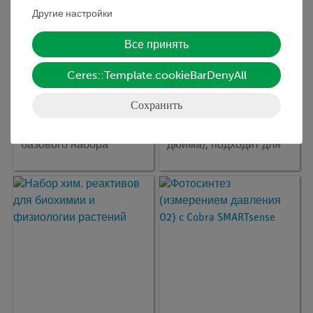
Другие настройки
Все принять
Ceres::Template.cookieBarDenyAll
Сохранить
Кат.номер:
65980-77D
Кат.номер:
64837-00
Необходимые
Экспериментальная
принадлежности для
камера, 29 см (11,4
базового набора
дюйма), подходит для
Биохимия и
датчиков Cobra
физиология растений
SMARTsense
15620-88D