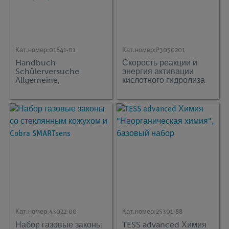
Кат.номер:
01841-01
Кат.номер:
P3050201
Handbuch
Скорость реакции и
Schülerversuche
энергия активации
Allgemeine,
кислотного гидролиза
Anorganische und
этилацетата
Organische Chemie,
TESS advanced
Chemie, (на немецком)
Кат.номер:
43022-00
Кат.номер:
25301-88
Набор газовые законы
TESS advanced Химия