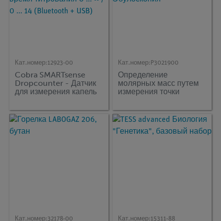
Кат.номер:
12923-00
Кат.номер:
P3021900
Cobra SMARTsense
Определение
Dropcounter - Датчик
молярных масс путем
для измерения капель
измерения точки
и pH во время
кипения Эбулоскопия
титрования 0 ... ∞ / 0 ...
14 (Bluetooth + USB)
Кат.номер:
32178-00
Кат.номер:
15311-88