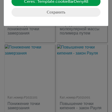
Ceres::Template.cookieBarDenyAll
Сохранить
Кат.номер:
36821-00
Кат.номер:
P3010601
Аппарат для
Определение
понижения точки
молекулярной массы
замерзания
полимера путем
измерения вязкости
Кат.номер:
P3021101
Кат.номер:
P3021001
Понижение точки
Повышение точки
замерзания
кипения - закон Рауля