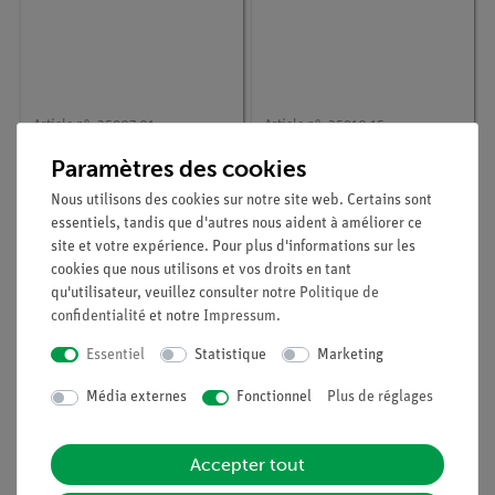
Article n° :
35907-01
Article n° :
35910-15
Tube de polarimètre
Appareil pour
Paramètres des cookies
(100 mm) pour
détermination du point
polarimètre LED 35907-
de fusion, GL 18
Nous utilisons des cookies sur notre site web. Certains sont
99
essentiels, tandis que d'autres nous aident à améliorer ce
site et votre expérience. Pour plus d'informations sur les
cookies que nous utilisons et vos droits en tant
qu'utilisateur, veuillez consulter notre
Politique de
confidentialité
et notre
Impressum
.
Essentiel
Statistique
Marketing
Média externes
Fonctionnel
Plus de réglages
Accepter tout
Article n° :
35907-99
Article n° :
38034-00