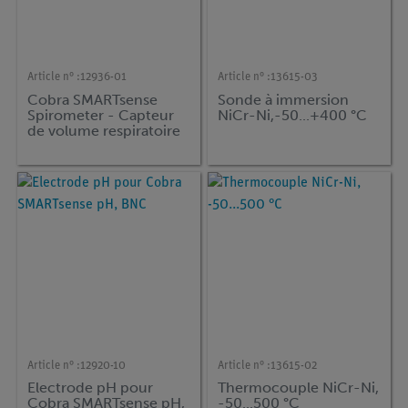
Article n° :
12936-01
Article n° :
13615-03
Cobra SMARTsense
Sonde à immersion
Spirometer - Capteur
NiCr-Ni,-50...+400 °C
de volume respiratoire
± 15 l (Bluetooth +
USB)
Article n° :
12920-10
Article n° :
13615-02
Electrode pH pour
Thermocouple NiCr-Ni,
Cobra SMARTsense pH,
-50...500 °C