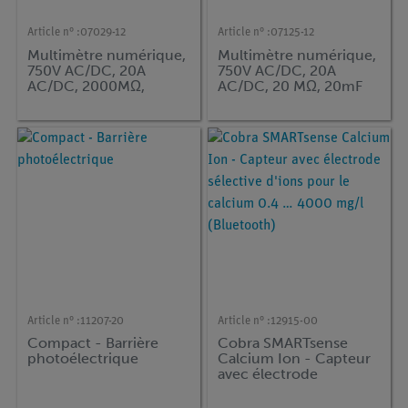
Article n° :
07029-12
Article n° :
07125-12
Multimètre numérique,
Multimètre numérique,
750V AC/DC, 20A
750V AC/DC, 20A
AC/DC, 2000MΩ,
AC/DC, 20 MΩ, 20mF
200µF10 MHz, 20H,
-20...1000°C
Article n° :
11207-20
Article n° :
12915-00
Compact - Barrière
Cobra SMARTsense
photoélectrique
Calcium Ion - Capteur
avec électrode
sélective d'ions pour le
calcium 0.4 … 4000