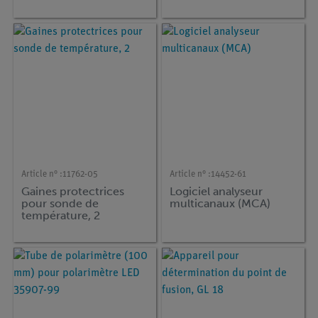
couleur et de la
turbidité 0 ... 100 % / 0
... 400 NTU (Bluetooth
+ USB)
Article n° :
11762-05
Article n° :
14452-61
Gaines protectrices
Logiciel analyseur
pour sonde de
multicanaux (MCA)
température, 2