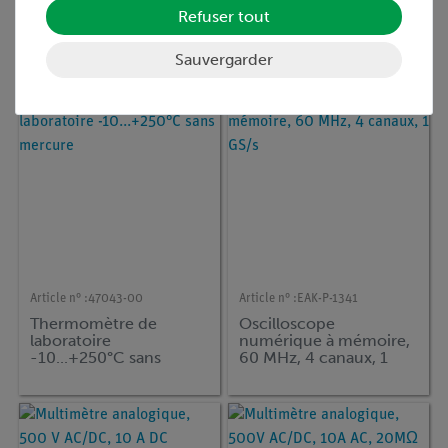
Polarimètre, LED, 590
Thermomètre
Refuser tout
nm
-10...+50°C
Sauvergarder
Article n° :
47043-00
Article n° :
EAK-P-1341
Thermomètre de
Oscilloscope
laboratoire
numérique à mémoire,
-10...+250°C sans
60 MHz, 4 canaux, 1
mercure
GS/s