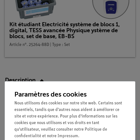
Kit étudiant Electricité système de blocs 1,
digital, TESS avancée Physique ystème de
blocs, set de base, EB-BS
Article n°. 25264-88D | Type : Set
Description
Paramètres des cookies
Principe
Nous utilisons des cookies sur notre site web. Certains sont
essentiels, tandis que d'autres nous aident à améliorer ce
Les élèves doivent d'abord reconnaître dans le modèle qu'une
site et votre expérience. Pour plus d'informations sur les
tension donnée peut être divisée à l'aide d'un potentiomètre
cookies que nous utilisons et vos droits en tant
(diviseur de tension) et que la fonction de division est basée
qu'utilisateur, veuillez consulter notre
Politique de
sur la loi du montage en série des résistances
U1/R1
=
U2/R2
=
confidentialité
et notre
Impressum
.