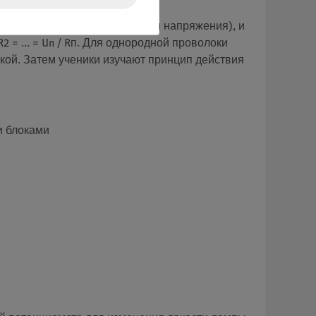
о потенциометром (делителем напряжения), и
 = ... = Un / Rп. Для однородной проволоки
рузкой. Затем ученики изучают принцип действия
и блоками