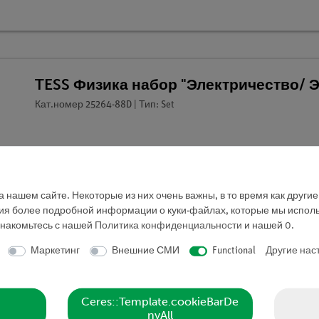
TESS Физика набор "Электричество/ 
Кат.номер 25264-88D | Тип: Set
 нашем сайте. Некоторые из них очень важны, в то время как други
ния более подробной информации о куки-файлах, которые мы исполь
знакомьтесь с нашей
Политика конфиденциальности
и нашей
0
.
Маркетинг
Внешние СМИ
Functional
Другие нас
Ceres::Template.cookieBarDe
nyAll