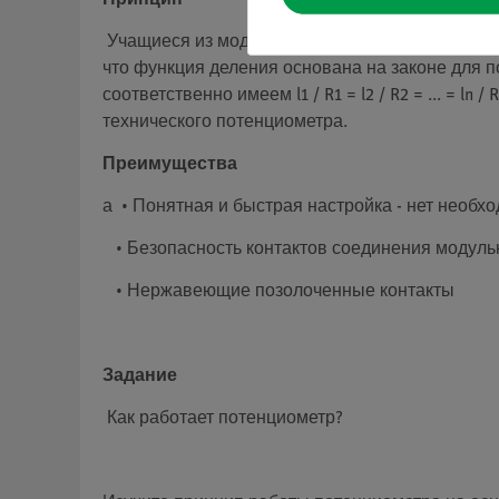
Принцип
Учащиеся из модели потенциометра должны сн
что функция деления основана на законе для по
соответственно имеем l1 / R1 = l2 / R2 = ... = 
технического потенциометра.
Преимущества
а • Понятная и быстрая настройка - нет необ
• Безопасность контактов соединения модуль
• Нержавеющие позолоченные контакты
Задание
Как работает потенциометр?