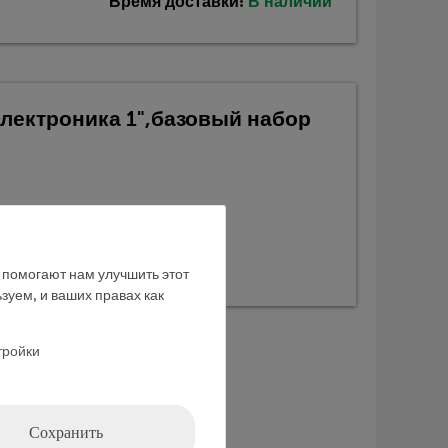
Время доставки:
В наличии
Электроника 1",базовый набор
е помогают нам улучшить этот
зуем, и ваших правах как
тройки
Сохранить