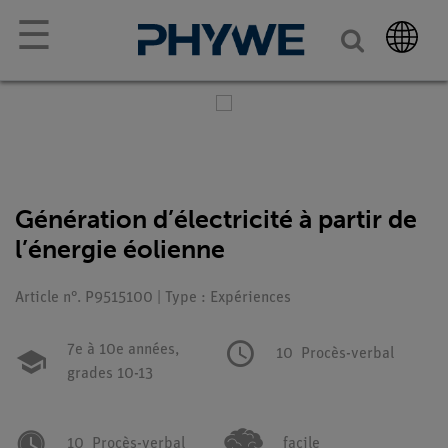
☰
Génération d’électricité à partir de
l’énergie éolienne
Article n°. P9515100 | Type : Expériences
7e à 10e années,
10
Procès-verbal
grades 10-13
10
Procès-verbal
facile