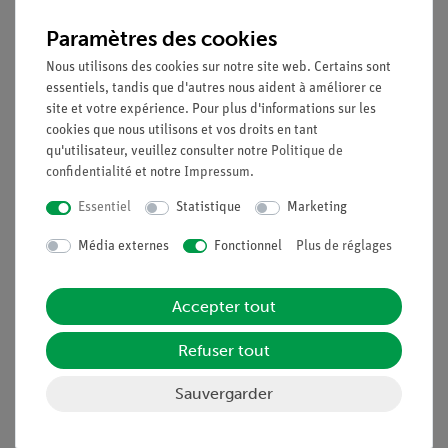
Paramètres des cookies
Une lampe est connectée au générateur éolien pour servir de
charge et la luminosité de la lampe est observée pour
Nous utilisons des cookies sur notre site web. Certains sont
différentes vitesses de vent.
essentiels, tandis que d'autres nous aident à améliorer ce
site et votre expérience. Pour plus d'informations sur les
Avantages
cookies que nous utilisons et vos droits en tant
qu'utilisateur, veuillez consulter notre
Politique de
L'expérience fait partie d'un ensemble complet de
confidentialité
et notre
Impressum
.
solutions comprenant 26 expériences sur les énergies
renouvelables : cellules solaires, énergie éolienne,
Essentiel
Statistique
Marketing
énergie hydraulique
Média externes
Fonctionnel
Plus de réglages
Expérimentation sécurisée : Le ventilateur de la
soufflerie est protégé contre le contact
L'alimentation électrique utilisée est polyvalente et
Accepter tout
convient particulièrement aux tests des élèves de tous
Refuser tout
âges
Objectifs
Sauvergarder
Le vent peut-il faire briller une ampoule ?