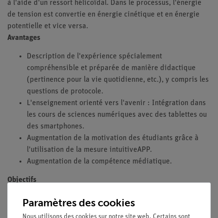
à l'aide d'un ressort hélicoïdal. Dans le processus, l'énergie
de tension est convertie en énergie cinétique et en énergie
potentielle et vice versa.
Avantages
Description de l'expérience spécialement
compréhensible et préparée de manière didactique
(pertinence pour la vie quotidienne, etc.), y compris les
questions de protocole.
L'enseignement orienté vers l'avenir : Intégration dans
les cours de sciences numériques avec des tablettes ou
des smartphones.
Augmentation de la motivation des étudiants grâce à
l'utilisation de la mesure intuitiveAPP.
Augmentation de la compétence médiatique.
Objectifs
observez quelle force est nécessaire pour soulever une
Paramètres des cookies
masse et quelle force est nécessaire pour tendre un
Nous utilisons des cookies sur notre site web. Certains sont