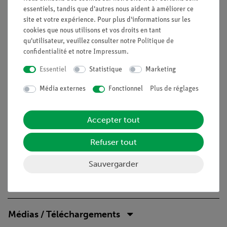
ressort hélicoïdal.
essentiels, tandis que d'autres nous aident à améliorer ce
Attacher une masse sur un ressort hélicoïdal et la laisser
site et votre expérience. Pour plus d'informations sur les
"tomber" sur le ressort. Observez le processus et
cookies que nous utilisons et vos droits en tant
décrivez-le en utilisant le terme d'énergie.
qu'utilisateur, veuillez consulter notre
Politique de
confidentialité
et notre
Impressum
.
Déterminer l'énergie contenue dans un ressort tendu en
utilisant la loi de l'énergie.
Essentiel
Statistique
Marketing
Objectifs d'apprentissage
Média externes
Fonctionnel
Plus de réglages
Dans cette expérience, les élèves doivent apprendre que
l'énergie peut être convertie en différentes formes d'énergie.
Accepter tout
Ceci est examiné de manière exemplaire avec le cas de
l'énergie de tension, de l'énergie cinétique et de l'énergie
Refuser tout
potentielle d'un ressort hélicoïdal.
Sauvergarder
Contenu de livraison
Médias / Téléchargements