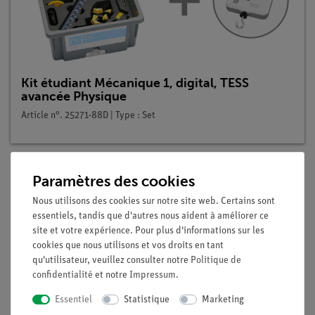
Kit étudiant Mécanique 1, digital, TESS
avancée Physique
Article n°. 25271-88D | Type : Set
Paramètres des cookies
Description
Nous utilisons des cookies sur notre site web. Certains sont
essentiels, tandis que d'autres nous aident à améliorer ce
site et votre expérience. Pour plus d'informations sur les
Principe
cookies que nous utilisons et vos droits en tant
qu'utilisateur, veuillez consulter notre
Politique de
Les élèves ont étudié l'influence de la constante du ressort et
confidentialité
et notre
Impressum
.
de la masse sur la période d'oscillation et, ce faisant, ont
appris les méthodes requises pour l'étude des systèmes
Essentiel
Statistique
Marketing
oscillants. Ils doivent maintenant appliquer utilement ces