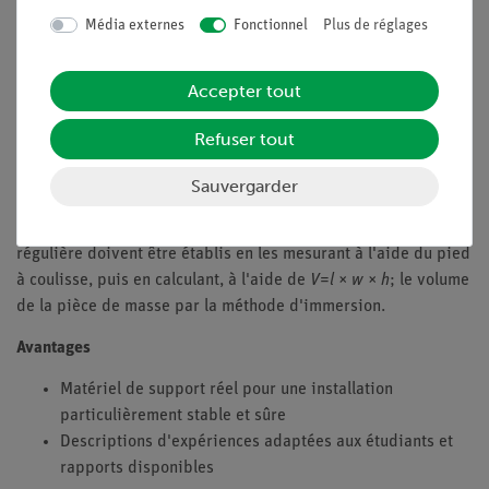
des masses différentes. Ils savent que les deux objets sont
Média externes
Fonctionnel
Plus de réglages
constitués de fer et d'aluminium. De toute évidence, les deux
matériaux diffèrent par une propriété. En termes de physique,
Accepter tout
cette propriété est appelée densité ; elle est définie comme le
quotient de la masse et du volume :
Refuser tout
ρ
=
m/V
en g/cm3
Sauvergarder
Les élèves doivent déterminer la masse de quatre objets
solides en les pesant. Les volumes des objets de forme
régulière doivent être établis en les mesurant à l'aide du pied
à coulisse, puis en calculant, à l'aide de
V
=
l
×
w
×
h
; le volume
de la pièce de masse par la méthode d'immersion.
Avantages
Matériel de support réel pour une installation
particulièrement stable et sûre
Descriptions d'expériences adaptées aux étudiants et
rapports disponibles