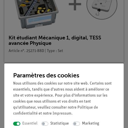
Kit étudiant Mécanique 1, digital, TESS
avancée Physique
Article n°. 25271-88D | Type : Set
Paramètres des cookies
Description
Nous utilisons des cookies sur notre site web. Certains sont
essentiels, tandis que d'autres nous aident à améliorer ce
site et votre expérience. Pour plus d'informations sur les
Principe
cookies que nous utilisons et vos droits en tant
qu'utilisateur, veuillez consulter notre
Politique de
Dans les expériences précédentes sur la détermination de la
confidentialité
et notre
Impressum
.
masse et du volume (ME 1.3 et ME 1.4), les élèves ont appris
Essentiel
Statistique
Marketing
que les deux colonnes métalliques ont le même volume mais