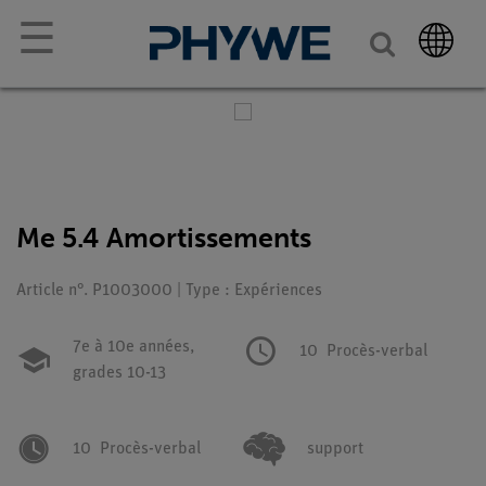
☰
Me 5.4 Amortissements
Article n°. P1003000 | Type : Expériences
7e à 10e années,
10
Procès-verbal
grades 10-13
10
Procès-verbal
support