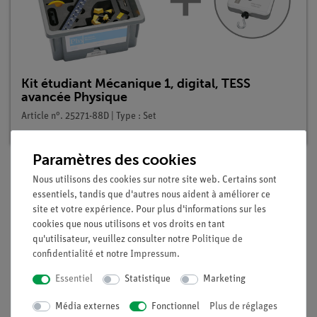
Kit étudiant Mécanique 1, digital, TESS
avancée Physique
Article n°. 25271-88D | Type : Set
Paramètres des cookies
Nous utilisons des cookies sur notre site web. Certains sont
Description
essentiels, tandis que d'autres nous aident à améliorer ce
site et votre expérience. Pour plus d'informations sur les
cookies que nous utilisons et vos droits en tant
Principe
qu'utilisateur, veuillez consulter notre
Politique de
confidentialité
et notre
Impressum
.
Dans les expériences précédentes, les élèves ont expérimenté
Essentiel
Statistique
Marketing
plusieurs fois des systèmes oscillants. En revanche, dans cette
expérience, ils doivent observer les amplitudes des
Média externes
Fonctionnel
Plus de réglages
oscillations sur des périodes plus longues, se familiariser