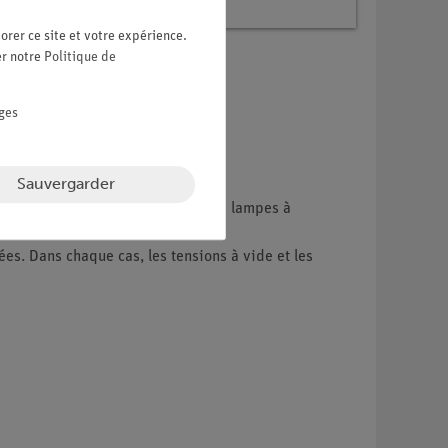
orer ce site et votre expérience.
er notre
Politique de
ges
Sauvergarder
s électroluminescentes ou de petites lampes à
ées. Dans chaque cas, les tensions à vide et les