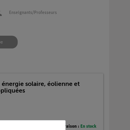
Enseignants/Professeurs
re
 énergie solaire, éolienne et
pliquées
Délai de livraison :
En stock