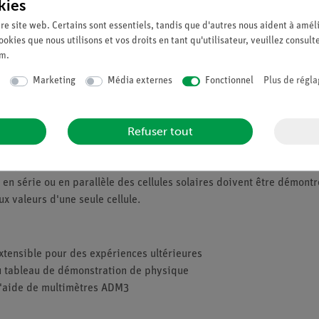
kies
re site web. Certains sont essentiels, tandis que d'autres nous aident à améli
ookies que nous utilisons et vos droits en tant qu'utilisateur, veuillez consult
um
.
Marketing
Média externes
Fonctionnel
Plus de régla
Refuser tout
e 0,5 V, ce qui n'est pas suffisant pour faire fonctionner des diode
, plusieurs cellules solaires sont donc connectées en série.
en série ou en parallèle des cellules solaires doivent être démontr
x valeurs d'une seule cellule.
extensible pour des expériences ultérieures
du tableau de démonstration de physique
l'aide de multimètres ADM3