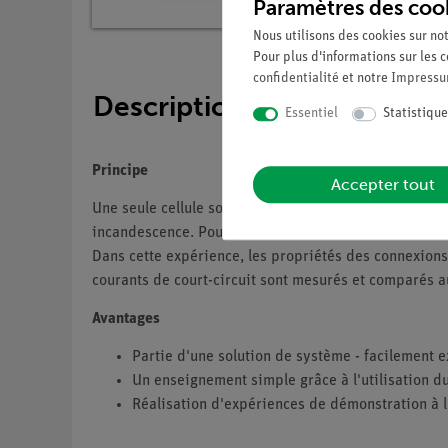
Paramètres des coo
Nous utilisons des cookies sur not
Pour plus d'informations sur les c
confidentialité
et notre
Impress
Description
Essentiel
Statistique
Principe
Accepter tout
Une seule cellule solaire ne fournit qu'une tension d
incandescence. Pour générer des tensions plus élevées
Dans cette expérience, les propriétés des connexions 
courants de court-circuit sont mesurés et comparés au
Avantages
Partie d'une solution de système - facilement 
Un enseignement simple grâce à l'utilisation 
Réalisation d'expériences de démonstration à 