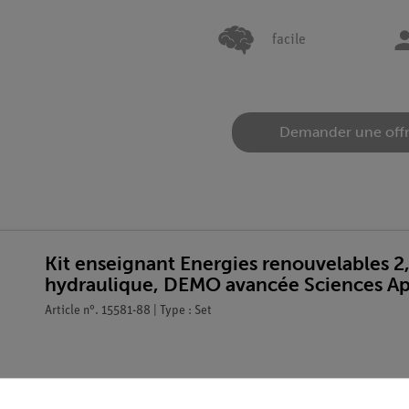
facile
Demander une off
Kit enseignant Energies renouvelables 2,
hydraulique, DEMO avancée Sciences Ap
Article n°. 15581-88 | Type : Set