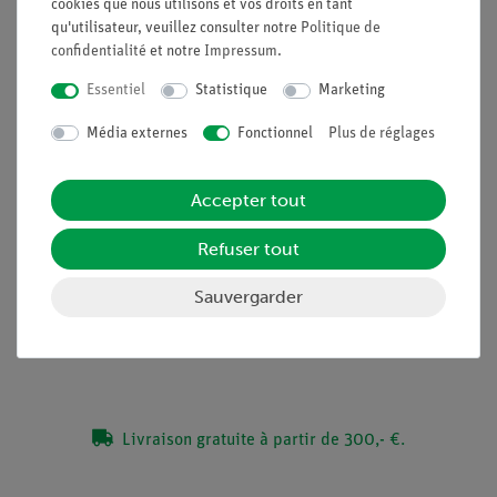
cookies que nous utilisons et vos droits en tant
qu'utilisateur, veuillez consulter notre
Politique de
Aucun câble supplémentaire n'est nécessaire entre les
confidentialité
et notre
Impressum
.
blocs de construction - installation rapide et claire
Sécurité des contacts grâce au système de blocs puzzle
Essentiel
Statistique
Marketing
Contacts plaqués or sans corrosion
Média externes
Fonctionnel
Plus de réglages
Doublement du succès : Schéma du circuit électrique sur
le dessus, les composants réels sont visibles à
l'extérieur
Accepter tout
Refuser tout
Contenu de livraison
Sauvergarder
Médias / Téléchargements
Livraison gratuite à partir de 300,- €.