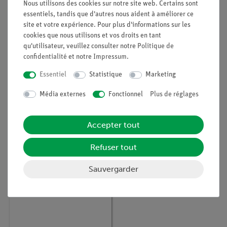
Nous utilisons des cookies sur notre site web. Certains sont
essentiels, tandis que d'autres nous aident à améliorer ce
site et votre expérience. Pour plus d'informations sur les
cookies que nous utilisons et vos droits en tant
qu'utilisateur, veuillez consulter notre
Politique de
confidentialité
et notre
Impressum
.
Article n° :
P9515600
Article n° :
P9518200
Essentiel
Statistique
Marketing
Stockage de l'énergie
Pompage de l'eau à
éolienne à l'aide d'un
l'aide de l'énergie
Média externes
Fonctionnel
Plus de réglages
accumulateur
éolienney
Accepter tout
Refuser tout
Sauvergarder