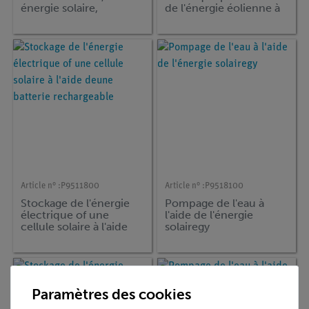
énergie solaire,
de l'énergie éolienne à
éolienne et
l'aide d'un
hydraulique, DEMO
accumulateur avec
avancée Sciences
ADM3
Appliquées
Article n° :
P9511800
Article n° :
P9518100
Stockage de l'énergie
Pompage de l'eau à
électrique of une
l'aide de l'énergie
cellule solaire à l'aide
solairegy
deune batterie
rechargeable
Paramètres des cookies