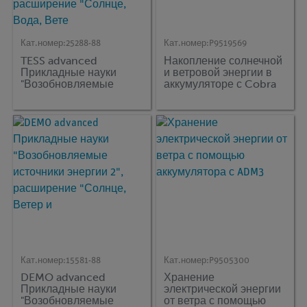
Кат.номер:
25288-88
Кат.номер:
P9519569
TESS advanced
Накопление солнечной
Прикладные науки
и ветровой энергии в
"Возобновляемые
аккумуляторе с Cobra
источники энергии 2,
SMARTsense Code
расширение Солнце,
Вода, Ветерргии 2",
расширение "Солнце,
Вода, Вете
Кат.номер:
15581-88
Кат.номер:
P9505300
DEMO advanced
Хранение
Прикладные науки
электрической энергии
"Возобновляемые
от ветра с помощью