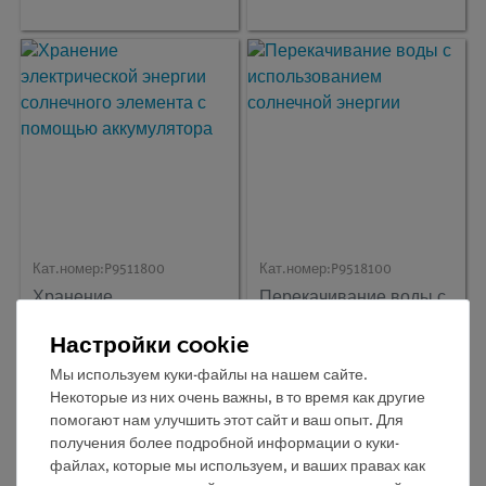
источники энергии 2",
аккумулятора с ADM3
расширение "Солнце,
Ветер и
Кат.номер:
P9511800
Кат.номер:
P9518100
Хранение
Перекачивание воды с
электрической энергии
использованием
солнечного элемента с
солнечной энергии
Настройки cookie
помощью аккумулятора
Мы используем куки-файлы на нашем сайте.
Некоторые из них очень важны, в то время как другие
помогают нам улучшить этот сайт и ваш опыт. Для
получения более подробной информации о куки-
файлах, которые мы используем, и ваших правах как