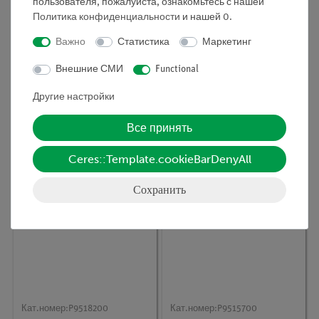
пользователя, пожалуйста, ознакомьтесь с нашей
Политика конфиденциальности
и нашей
0
.
Важно
Статистика
Маркетинг
Внешние СМИ
Functional
Кат.номер:
P9512100
Кат.номер:
P9515600
Другие настройки
Хранение
Хранение
электрической энергии
электрической энергии
от солнечного
из энергии ветра с
Все принять
элемента в
помощью аккумулятора
конденсаторе
Ceres::Template.cookieBarDenyAll
Сохранить
Кат.номер:
P9518200
Кат.номер:
P9515700