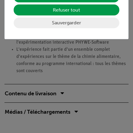
Ce que vous pouvez apprendre
Refuser tout
Préparation de la margarine
Sauvergarder
Avantages
Enseignement facile et apprentissage efficace grâce à
l'expérimentation interactive PHYWE-Software
L'expérience fait partie d'un ensemble complet
d'expériences sur le thème de la chimie alimentaire,
conforme au programme international : tous les thèmes
sont couverts
Contenu de livraison
Médias / Téléchargements