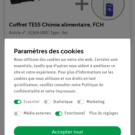
Coffret TESS Chimie alimentaire, FCH
Article n°. 25306-88D | Type : Set
Paramètres des cookies
Nous utilisons des cookies sur notre site web. Certains sont
Description
essentiels, tandis que d'autres nous aident à améliorer ce
site et votre expérience. Pour plus d'informations sur les
cookies que nous utilisons et vos droits en tant
qu'utilisateur, veuillez consulter notre
Politique de
Principe
confidentialité
et notre
Impressum
.
La margarine est une émulsion stable eau-dans-huile. Outre la
Essentiel
Statistique
Marketing
graisse végétale et l'eau, le lait et le jaune d'œuf sont
nécessaires comme agents émulsifiants dans la production de
Média externes
Fonctionnel
Plus de réglages
la margarine. La margarine est fabriquée à partir de graisse
végétale et d'autres ingrédients donnés.
Accepter tout