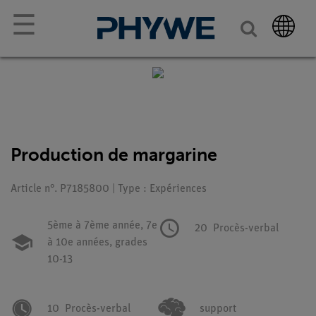
☰
Production de margarine
Article n°. P7185800 | Type : Expériences
5ème à 7ème année,
7e
20
Procès-verbal
à 10e années,
grades
10-13
10
Procès-verbal
support