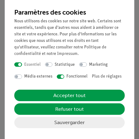
thermocouple est plus froid que l'autre, une tension électrique
Paramètres des cookies
est générée. Si une tension est appliquée en sens inverse, un
courant circule dans l'élément et une différence de
Nous utilisons des cookies sur notre site web. Certains sont
température est créée : un côté devient plus froid, l'autre plus
essentiels, tandis que d'autres nous aident à améliorer ce
chaud. Cet effet est appelé l'effet Peltier.
site et votre expérience. Pour plus d'informations sur les
cookies que nous utilisons et vos droits en tant
Avantages
qu'utilisateur, veuillez consulter notre
Politique de
confidentialité
et notre
Impressum
.
Partie d'une solution de système - facilement extensible
pour des expériences ultérieures
Essentiel
Statistique
Marketing
Un enseignement simple grâce à l'utilisation du tableau
Média externes
Fonctionnel
Plus de réglages
de démonstration de physique
Réalisation d'expériences de démonstration à l'aide de
multimètres ADM3
Accepter tout
Objectifs Pédagogiques
Refuser tout
Les élèves apprennent la fonction d'un thermocouple.
Sauvergarder
Les élèves observent la conversion de l'énergie
électrique en énergie thermique.