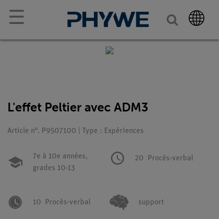
☰
L'effet Peltier avec ADM3
Article n°. P9507100 | Type : Expériences
7e à 10e années,
20
Procès-verbal
grades 10-13
10
Procès-verbal
support