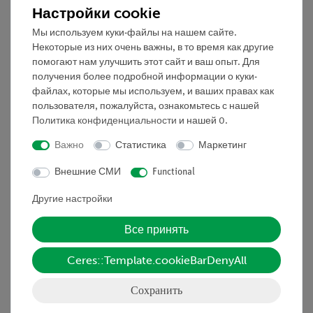
одна сторона термопары холоднее другой,
Настройки cookie
генерируется электрическое напряжение. Если
Мы используем куки-файлы на нашем сайте.
напряжение подается в обратном направлении, то
Некоторые из них очень важны, в то время как другие
через элемент протекает ток и создается разность
помогают нам улучшить этот сайт и ваш опыт. Для
температур: одна сторона становится холоднее, другая
получения более подробной информации о куки-
файлах, которые мы используем, и ваших правах как
теплее. Этот эффект называется эффектом Пельтье.
пользователя, пожалуйста, ознакомьтесь с нашей
Преимущества
Политика конфиденциальности
и нашей
0
.
Часть системного решения - легко расширяемая
Важно
Статистика
Маркетинг
для дальнейших экспериментов.
Внешние СМИ
Functional
Простое обучение с помощью демонстрационной
доски по физике.
Другие настройки
Демонстративное выполнение экспериментов с
Все принять
использованием мультиметров ADM3
Получаем понятие о
Ceres::Template.cookieBarDenyAll
Студенты узнают о функции термопары.
Сохранить
Студенты наблюдают за преобразованием