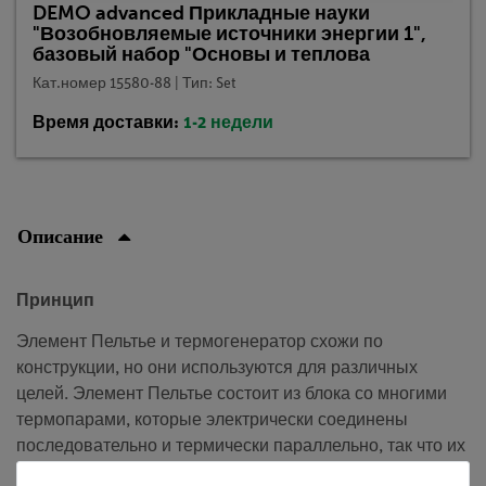
DEMO advanced Прикладные науки
"Возобновляемые источники энергии 1",
базовый набор "Основы и теплова
Кат.номер 15580-88 | Тип: Set
Время доставки:
1-2 недели
Описание
Принцип
Элемент Пельтье и термогенератор схожи по
конструкции, но они используются для различных
целей. Элемент Пельтье состоит из блока со многими
термопарами, которые электрически соединены
последовательно и термически параллельно, так что их
термоэлектрические напряжения суммируются. Если