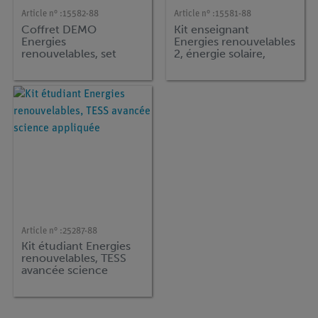
Article n° :
15582-88
Article n° :
15581-88
Coffret DEMO
Kit enseignant
Energies
Energies renouvelables
renouvelables, set
2, énergie solaire,
complémentaire piles
éolienne et
à combustible
hydraulique, DEMO
avancée Sciences
Appliquées
Article n° :
25287-88
Kit étudiant Energies
renouvelables, TESS
avancée science
appliquée