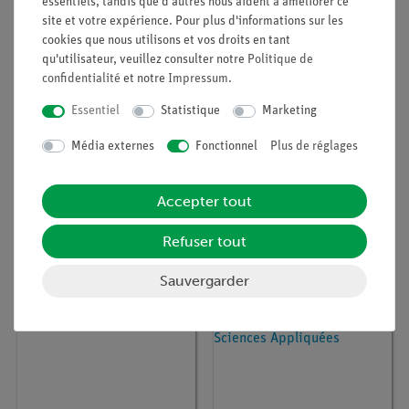
Contenu de livraison
essentiels, tandis que d'autres nous aident à améliorer ce
site et votre expérience. Pour plus d'informations sur les
cookies que nous utilisons et vos droits en tant
Accessoires
qu'utilisateur, veuillez consulter notre
Politique de
confidentialité
et notre
Impressum
.
Essentiel
Statistique
Marketing
Médias / Téléchargements
Média externes
Fonctionnel
Plus de réglages
Les clients étaient également
Accepter tout
intéressés par...
Refuser tout
Sauvergarder