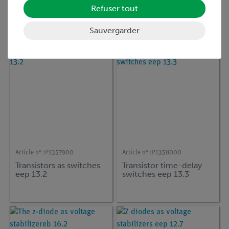
Temperature control of
Characteristic curve of
Refuser tout
à transistoreb 17.4
an npn transistor eep
13.6
Sauvergarder
Article n° :
P1357900
Article n° :
P1358000
Transistors as switches
Transistor time-delay
eep 13.2
switches eep 13.3