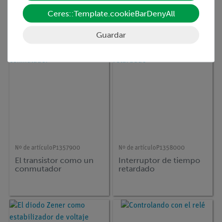
Control de temperatura
Curvas características
de un transistor
de un transistor NPN
Ceres::Template.cookieBarDenyAll
Guardar
Nº de artículo
P1357900
Nº de artículo
P1358000
El transistor como un
Interruptor de tiempo
conmutador
retardado