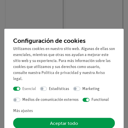
Nº de artículo
P1373800
Nº de artículo
P1373900
Diodos como
Curva característica de
Configuración de cookies
rectificadores
un diodo de silicio
Utilizamos cookies en nuestro sitio web. Algunas de ellas son
esenciales, mientras que otras nos ayudan a mejorar este
sitio web y su experiencia. Para más información sobre las
cookies que utilizamos y sus derechos como usuario,
consulte nuestra
Política de privacidad
y nuestra
Aviso
legal
.
Esencial
Estadísticas
Marketing
Medios de comunicación externos
Functional
Más ajustes
Aceptar todo
Nº de artículo
P1378800
Nº de artículo
P1358300