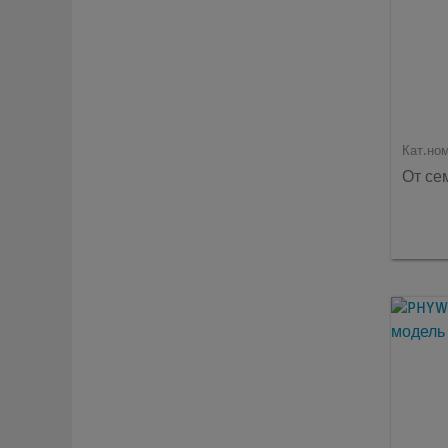
Кат.но
От се