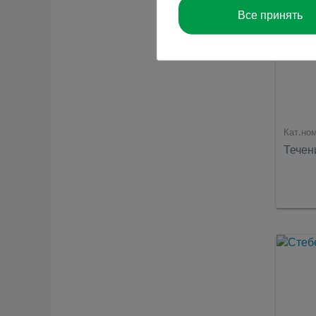
Все принять
Кат.но
Течен