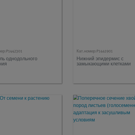
мер:
P1442301
Кат.номер:
P1441901
ль однодольного
Нижний эпидермис с
ния
замыкающими клетками