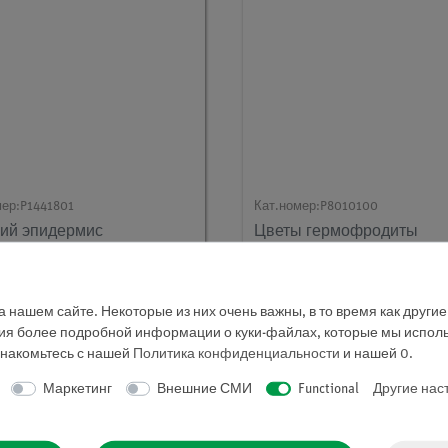
мер:
P1441801
Кат.номер:
P8010100
ий эпидермис
Цветы гермофродиты
енного листа
 нашем сайте. Некоторые из них очень важны, в то время как други
ния более подробной информации о куки-файлах, которые мы исполь
знакомьтесь с нашей
Политика конфиденциальности
и нашей
0
.
Маркетинг
Внешние СМИ
Functional
Другие нас