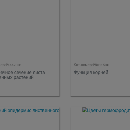
мер:
P1442001
Кат.номер:
P8011600
ечное сечение листа
Функция корней
енных растений