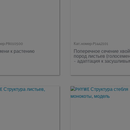
мер:
P8010500
Кат.номер:
P1442101
мени к растению
Поперечное сечение хво
пород листьев (голосеме
- адаптация к засушливы
условиям