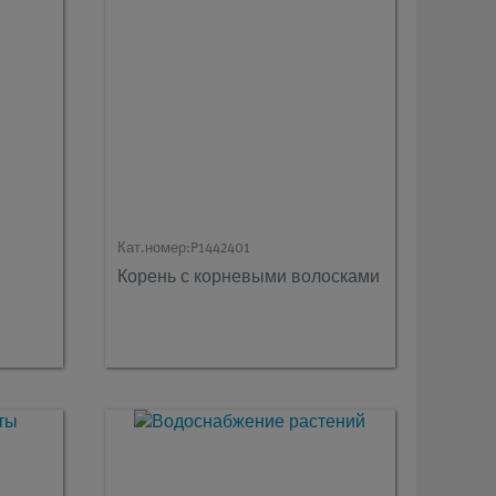
Кат.номер:
P1442401
Корень с корневыми волосками