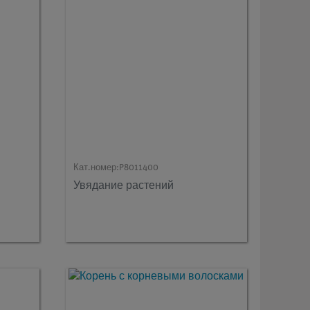
Кат.номер:
P8011400
Увядание растений