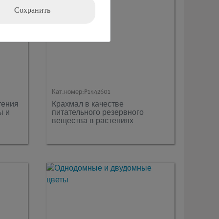
Сохранить
Кат.номер:
P1442601
тения
Крахмал в качестве
ы и
питательного резервного
вещества в растениях