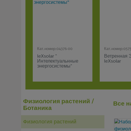
Кат.номер:
04376-00
Кат.номер:
057
leXsolar "
Ветренная 
Интелектуальнные
leXsolar
энергосистемы"
Физиология растений /
Все н
Ботаника
Физиология растений