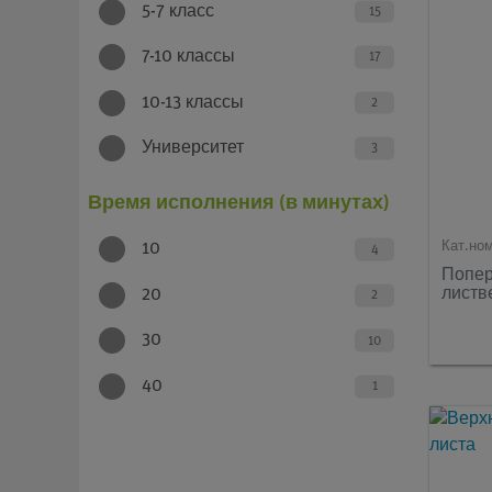
5-7 класс
15
7-10 классы
17
10-13 классы
2
Университет
3
Время исполнения (в минутах)
Кат.но
10
4
Попер
листв
20
2
30
10
40
1