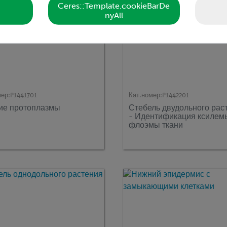
Ceres::Template.cookieBarDe
nyAll
мер:
P1441701
Кат.номер:
P1442201
ие протоплазмы
Стебель двудольного рас
- Идентификация ксилем
флоэмы ткани