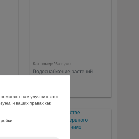
Кат.номер:
P8011700
Водоснабжение растений
е помогают нам улучшить этот
зуем, и ваших правах как
тройки