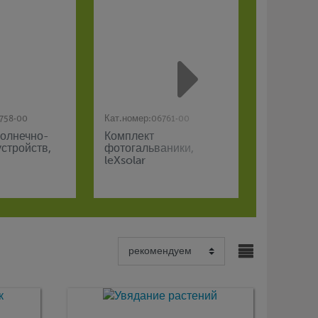
758-00
Кат.номер:
06761-00
Кат.номер:
солнечно-
Комплект
leXsolar 
стройств,
фотогальваники,
набор
leXsolar
"Электро