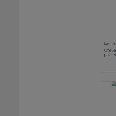
Кат.но
Стебе
расте