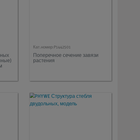
Кат.номер:
P1442501
йных
Поперечное сечение завязи
нные)
растения
м