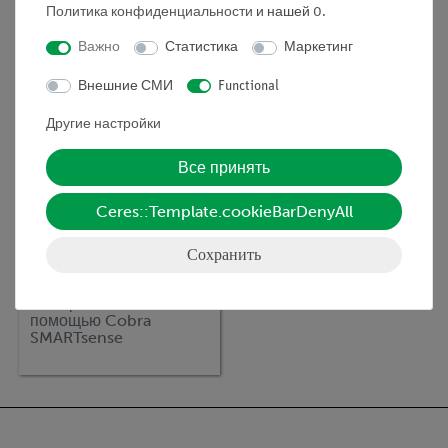
помощью Cobra
помощью Cobra
Политика конфиденциальности
и нашей
0
.
SMARTsense
SMARTsense
Важно
Статистика
Маркетинг
Внешние СМИ
Functional
Другие настройки
Все принять
Ceres::Template.cookieBarDenyAll
Сохранить
Кат.номер:
P8001969
Измерение метана с
помощью Cobra
SMARTsense