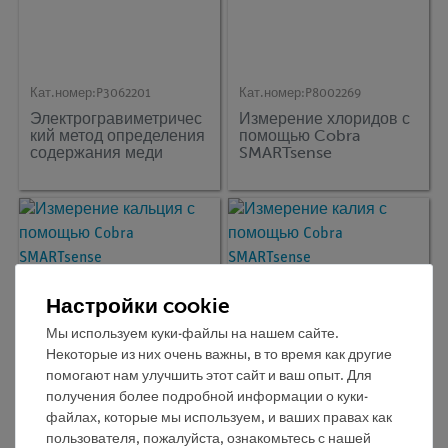
Кат.номер:
P3062201
Кат.номер:
P8002269
Электрогравиметричес
Измерение хлоридов с
кий метод определения
помощью Cobra
содержания меди
SMARTsense
Настройки cookie
Мы используем куки-файлы на нашем сайте.
Некоторые из них очень важны, в то время как другие
помогают нам улучшить этот сайт и ваш опыт. Для
получения более подробной информации о куки-
Кат.номер:
P8002369
Кат.номер:
P8002469
файлах, которые мы используем, и ваших правах как
Измерение кальция с
Измерение калия с
пользователя, пожалуйста, ознакомьтесь с нашей