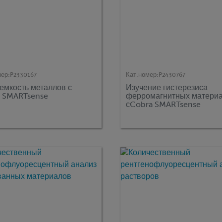
мер:
P2330167
Кат.номер:
P2430767
емкость металлов с
Изучение гистерезиса
 SMARTsense
ферромагнитных матери
сCobra SMARTsense