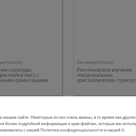
мер:
P2541305
Кат.номер:
P2541505
ние структуры
Рентгеновское изучение
ристаллов NaCl с
гексагональных
чными ориентациями
кристаллических структур
метод Дебая-Шерера
 нашем сайте. Некоторые из них очень важны, в то время как други
ния более подробной информации о куки-файлах, которые мы исполь
знакомьтесь с нашей
Политика конфиденциальности
и нашей
0
.