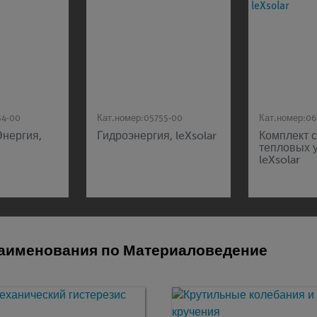
54-00
Кат.номер:
05755-00
Кат.номер:
06
Энергия,
Гидроэнергия, leXsolar
Комплект 
тепловых у
leXsolar
аименования по Материаловедение