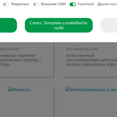
Маркетинг
Внешние СМИ
Functional
Другие нас
Ceres::Template.cookieBarDe
nyAll
мер:
P2541605
Кат.номер:
P2544705
еновское изучение
Качественный
аллических структур /
рентгенофлуоресцентны
 Лауэ
анализ порошковых обра