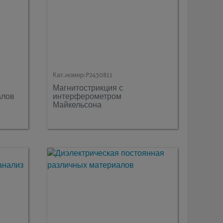
Кат.номер:
P2430811
Магнитострикция с
алов
интерферометром
Майкельсона