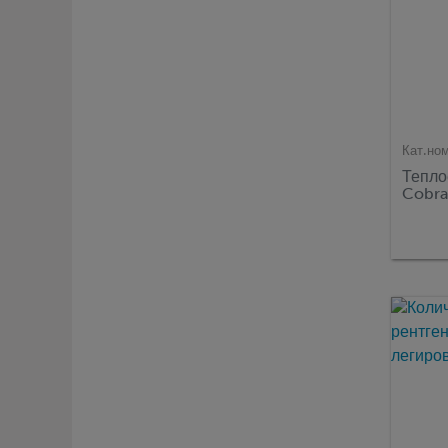
Кат.но
Тепло
Cobra