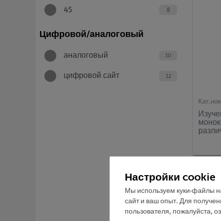
45
8
Цифровой/аналоговый
аналоговый
10
цифровой сайт
12
Кат.но
Изуче
монок
разли
Настройки cookie
Мы используем куки-файлы на
сайт и ваш опыт. Для получе
пользователя, пожалуйста, о