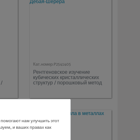
Кат.номер:
P2541405
Рентгеновское изучение
кубических кристаллических
 /
структур / порошковый метод
Дебая-Шерера
е помогают нам улучшить этот
зуем, и ваших правах как