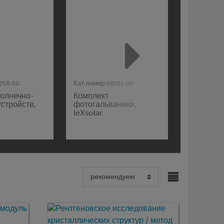
758-00
Кат.номер:
06761-00
Кат.номер:
солнечно-
Комплект
leXsolar 
стройств,
фотогальваники,
набор
leXsolar
"Электро