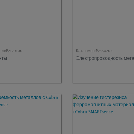
мер:
P2120100
Кат.номер:
P2350205
нты
Электропроводность мет