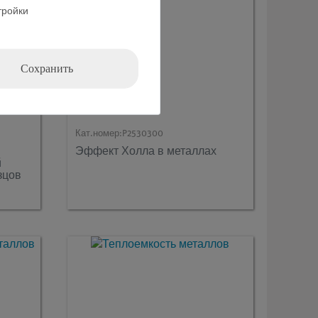
тройки
Сохранить
Кат.номер:
P2530300
Эффект Холла в металлах
й
зцов