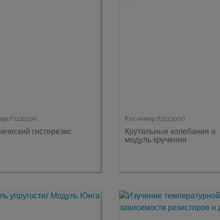
мер:
P2120300
Кат.номер:
P2133000
ический гистерезис
Крутильные колебания и
модуль кручения