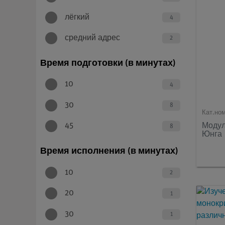
лёгкий
4
средний адрес
2
Время подготовки (в минутах)
10
4
30
8
Кат.но
Модул
45
8
Юнга
Время исполнения (в минутах)
10
2
20
1
30
1