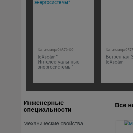
Кат.номер:
04376-00
Кат.номер:
057
leXsolar "
Ветренная 
Интелектуальнные
leXsolar
энергосистемы"
Инженерные
Все н
специальности
Механические свойства