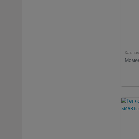
Кат.но
Моме