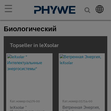
☰
Биологический
Topseller in leXsolar
Кат.номер:
04376-00
Кат.номер:
05754-00
leXsolar "
Ветренная Энергия,