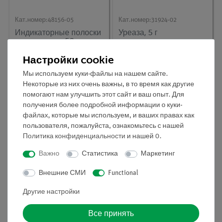
Кат.номер:
48156-05
Кат.номер:
31924-02
Индикаторные полоски
Уреаза, 5 г
для глюкозы, 50 шт.
Настройки cookie
Мы используем куки-файлы на нашем сайте.
Некоторые из них очень важны, в то время как другие
помогают нам улучшить этот сайт и ваш опыт. Для
получения более подробной информации о куки-
файлах, которые мы используем, и ваших правах как
пользователя, пожалуйста, ознакомьтесь с нашей
Политика конфиденциальности
и нашей
0
.
Важно
Статистика
Маркетинг
Внешние СМИ
Functional
Кат.номер:
31504-02
Катионопроницаемая
Другие настройки
мембрана, 5 шт.
Все принять